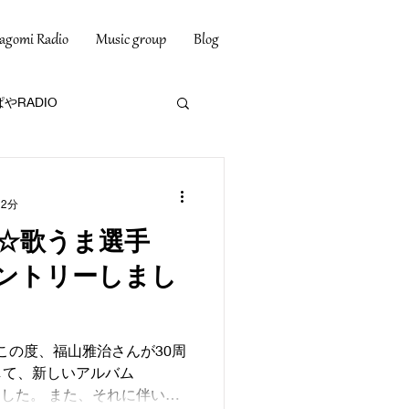
agomi Radio
Music group
Blog
やRADIO
 2分
☆歌うま選手
ントリーしまし
 この度、福山雅治さんが30周
して、新しいアルバム
ました。 また、それに伴いま