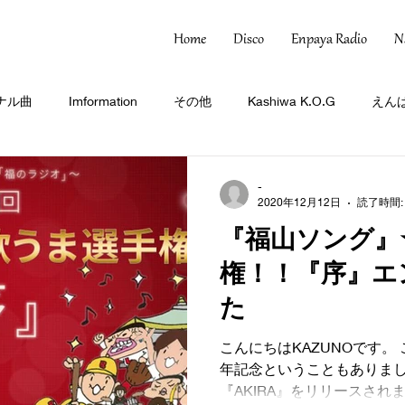
Home
Disco
Enpaya Radio
N
ナル曲
Imformation
その他
Kashiwa K.O.G
えんぱ
-
2020年12月12日
読了時間:
『福山ソング』
権！！『序』エ
た
こんにちはKAZUNOです。
年記念ということもありま
『AKIRA』をリリースされ