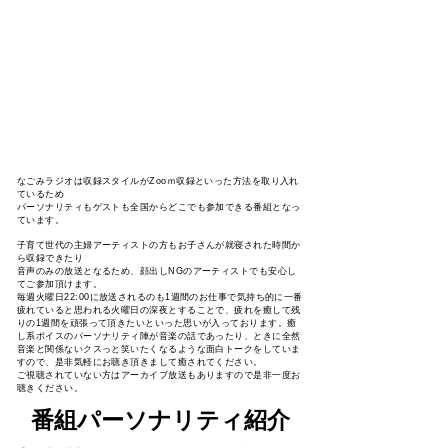
なごみラジオは収録スタイルがZooｍ収録といった方法を取り入れ
ているため
パーソナリティも​ゲストも全国からどこでも参加できる番組となっ
ています。
子育て世代の主婦アーティストの方もお子さんが就寝された時間か
ら収録できたり
音声のみの放送となるため、顔出しNGのアーティストでも安心し
てご参加頂けます。
毎週火曜日22:00に放送されるのも1週間のお仕事で気持ち的に一番
疲れていると思われる火曜日の深夜とすることで、疲れを癒して残
りの1週間を頑張って頂きたいといった思いが入っております。癒
し系ボイスのパーソナリティ陣が音楽の話であったり、ときに全然
音楽と関係ないクスっと笑いたくなるような面白トークをしていま
すので、是非気軽にお聴き頂きまして癒されてください。
ご視聴されていない方はアーカイブ放送もありますので是非一度お
聴きください。
​番組パーソナリティ紹介