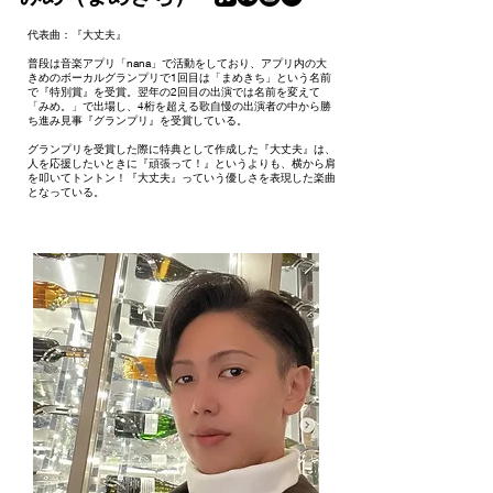
​代表曲：『大丈夫』
普段は音楽アプリ「nana」で活動をしており、アプリ内の大
きめのボーカルグランプリで1回目は「まめきち」という名前
で『特別賞』を受賞。翌年の2回目の出演では名前を変えて
「みめ。」で出場し、4桁を超える歌自慢の出演者の中から勝
ち進み見事『グランプリ』を受賞している。
グランプリを受賞した際に特典として作成した『大丈夫』は、
人を応援したいときに『頑張って！』というよりも、横から肩
を叩いてトントン！『大丈夫』っていう優しさを表現した楽曲
となっている。