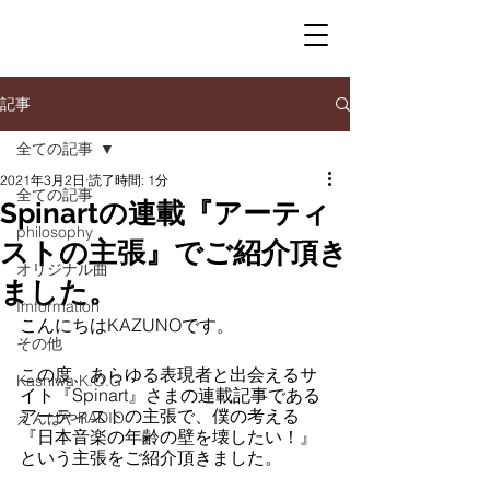
記事
全ての記事
2021年3月2日
読了時間: 1分
全ての記事
Spinartの連載『アーティ
philosophy
ストの主張』でご紹介頂き
オリジナル曲
ました。
Imformation
こんにちはKAZUNOです。
その他
この度、あらゆる表現者と出会えるサ
Kashiwa K.O.G
イト『Spinart』さまの連載記事である
アーティストの主張で、僕の考える
えんぱやRADIO
『日本音楽の年齢の壁を壊したい！』
という主張をご紹介頂きました。