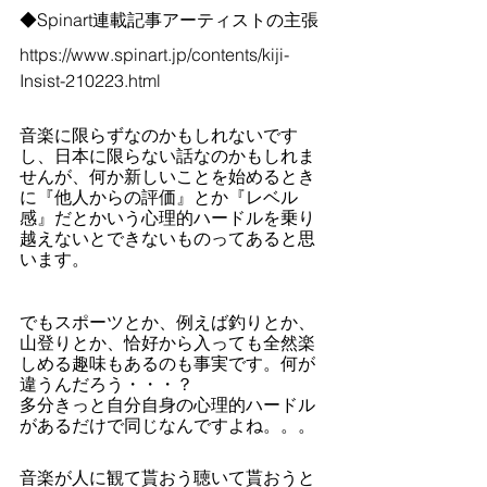
◆Spinart連載記事アーティストの主張
https://www.spinart.jp/contents/kiji-
Insist-210223.html
音楽に限らずなのかもしれないです
し、日本に限らない話なのかもしれま
せんが、何か新しいことを始めるとき
に『他人からの評価』とか『レベル
感』だとかいう心理的ハードルを乗り
越えないとできないものってあると思
います。
でもスポーツとか、例えば釣りとか、
山登りとか、恰好から入っても全然楽
しめる趣味もあるのも事実です。何が
違うんだろう・・・？
多分きっと自分自身の心理的ハードル
があるだけで同じなんですよね。。。
音楽が人に観て貰おう聴いて貰おうと