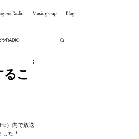
agomi Radio
Music group
Blog
やRADIO
するこ
MHz）内で放送
ました！