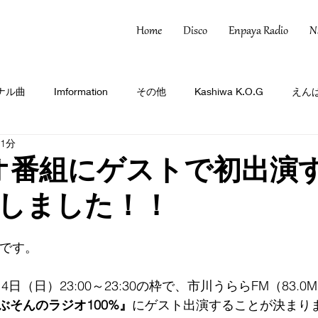
Home
Disco
Enpaya Radio
N
ナル曲
Imformation
その他
Kashiwa K.O.G
えんぱ
 1分
オ番組にゲストで初出演
しました！！
Oです。
14日（日）23:00～23:30の枠で、市川うららFM（83.0
ぶそんのラジオ100%』
にゲスト出演することが決まり