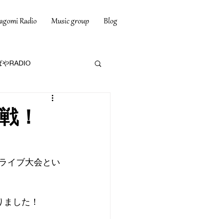
agomi Radio
Music group
Blog
やRADIO
挑戦！
定期ライブ大会とい
りました！