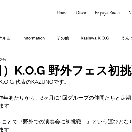
Home
Disco
Enpaya Radio
N
ナル曲
Imformation
その他
Kashiwa K.O.G
えんぱ
 2分
日）K.O.G 野外フェス初
 K.O.G 代表のKAZUNOです。
O.Gでは昨年あたりから、3ヶ月に1回グループの仲間たちと
ます。
うことで『野外での演奏会に初挑戦！』という運びとな
ます。