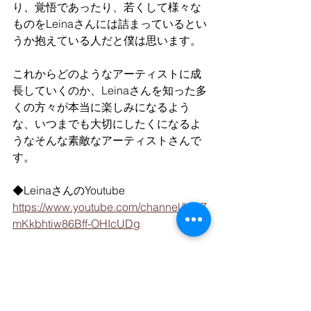
り、覚悟であったり、若くして様々な
ものをLeinaさんには詰まっているとい
うか抱えている人だと僕は思います。
これからどのようなアーティストに成
長していくのか、Leinaさんを知った多
くの方々が本当に楽しみになるよう
な、いつまでも大切にしたくになるよ
うなそんな素敵なアーティストさんで
す。
◆LeinaさんのYoutube
https://www.youtube.com/channel/UCZ
mKkbhtiw86Bff-OHIcUDg
今回、10/30（日）23:00から放送され
る『お笑い芸人ぶそんのラジオ100%』
では、Leinaさんのこれからのお話や目
標としてるものなど、ぶそんさんと