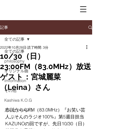
記事
全ての記事
2022年10月28日
読了時間: 3分
全ての記事
10/30（日）
philosophy
23:00FM（83.0MHz）放送
オリジナル曲
ゲスト：宮城麗菜
Imformation
（Leina）さん
その他
Kashiwa K.O.G
市川うららFM（83.0MHz）『お笑い芸
えんぱやRADIO
人ぶそんのラジオ100%』第5週目担当
KAZUNOの回ですが、先日10/30（日）