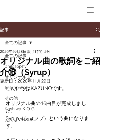
記事
全ての記事
2020年9月28日
読了時間: 2分
全ての記事
オリジナル曲の歌詞をご紹
philosophy
介⑯（Syrup）
オリジナル曲
更新日：
2020年11月29日
Imformation
こんにちはKAZUNOです。
その他
オリジナル曲の16曲目が完成しまし
Kashiwa K.O.G
た。
Syrup（シロップ）という曲になりま
えんぱやRADIO
す。