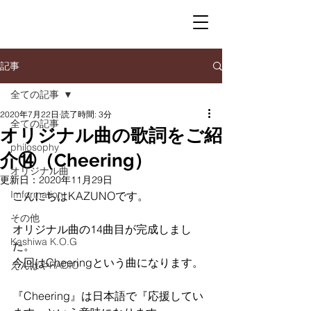
記事
全ての記事
2020年7月22日
読了時間: 3分
全ての記事
オリジナル曲の歌詞をご紹
philosophy
介⑭（Cheering）
オリジナル曲
更新日：
2020年11月29日
Imformation
こんにちはKAZUNOです。
その他
オリジナル曲の14曲目が完成しまし
Kashiwa K.O.G
た。
今回はCheeringという曲になります。
えんぱやRADIO
『Cheering』は日本語で『応援してい