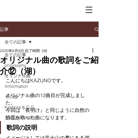
記事
全ての記事
2020年6月9日
読了時間: 3分
全ての記事
オリジナル曲の歌詞をご紹
philosophy
介⑫（湖）
オリジナル曲
こんにちはKAZUNOです。
Imformation
オリジナル曲の12曲目が完成しまし
その他
た。
Kashiwa K.O.G
今回は『夜明け』と同じように自然の
情景を歌った曲になります。
えんぱやRADIO
歌詞の説明
イメージとしては富士山の麓にある湖