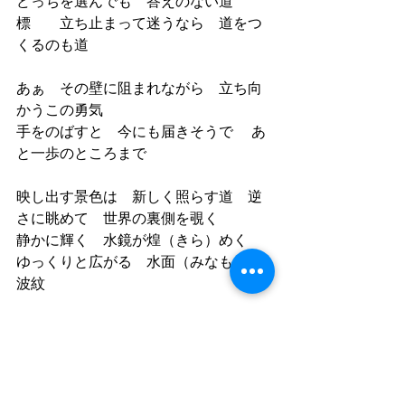
どっちを選んでも　答えのない道
標　　立ち止まって迷うなら　道をつ
くるのも道
あぁ　その壁に阻まれながら　立ち向
かうこの勇気
手をのばすと　今にも届きそうで　 あ
と一歩のところまで
映し出す景色は　新しく照らす道　逆
さに眺めて　世界の裏側を覗く 
静かに輝く　水鏡が煌（きら）めく　
ゆっくりと広がる　水面（みなも）の
波紋　　