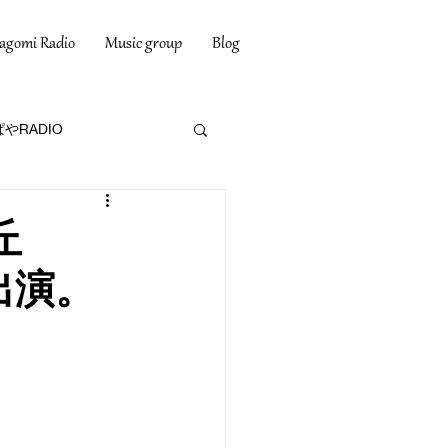
agomi Radio
Music group
Blog
やRADIO
ヶ丘
出演。
。