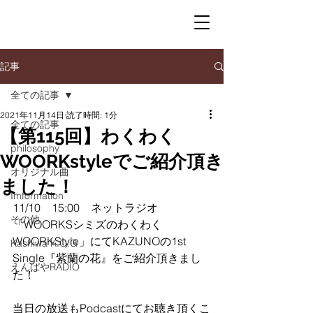
記事
全ての記事
2021年11月14日
読了時間: 1分
全ての記事
【第115回】わくわく
philosophy
WOORKstyleでご紹介頂き
オリジナル曲
ました！
Imformation
11/10　15:00　ネットラジオ
その他
「WOORKSシミズのわくわく
WOORKStyle」にてKAZUNOの1st 
Kashiwa K.O.G
Single『紫蘭の花』をご紹介頂きまし
えんぱやRADIO
た！
当日の放送もPodcastにてお聴き頂くこ