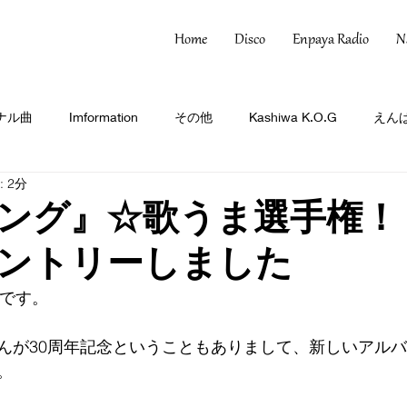
Home
Disco
Enpaya Radio
N
ナル曲
Imformation
その他
Kashiwa K.O.G
えんぱ
 2分
ング』☆歌うま選手権！
ントリーしました
Oです。
んが30周年記念ということもありまして、新しいアルバム
。