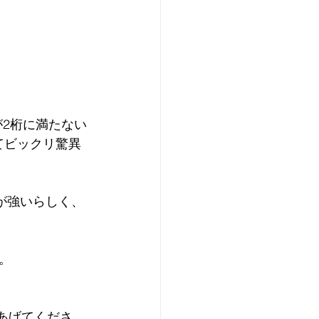
が2桁に満たない
いてビックリ驚異
向が強いらしく、
。
てあげてくださ