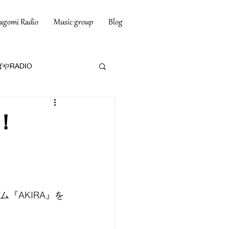
agomi Radio
Music group
Blog
やRADIO
！
『AKIRA』を