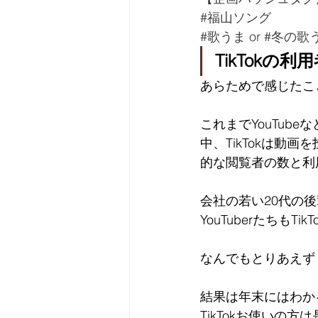
#福山ソング
#歌うま
 or 
#冬の歌
TikTokの
あらためで感じたこと
これまでYouTub
中、TikTokは動
的な閲覧者の数と利
会社の若い20代の後
YouTuberたちも
なんでもとりあえず
結果は年末にはわか
TikTokお使い